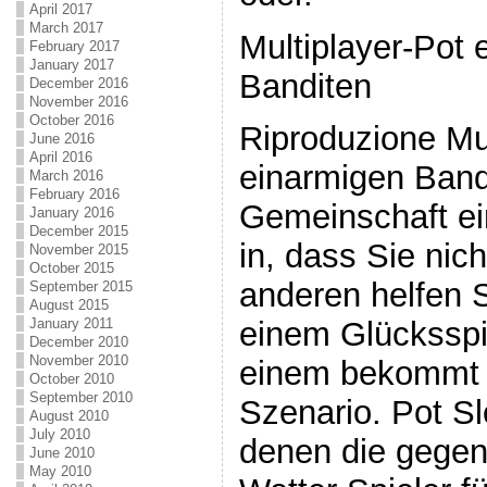
April 2017
March 2017
Multiplayer-Pot 
February 2017
January 2017
Banditen
December 2016
November 2016
October 2016
Riproduzione Mul
June 2016
April 2016
einarmigen Band
March 2016
February 2016
Gemeinschaft ei
January 2016
December 2015
in, dass Sie nic
November 2015
October 2015
anderen helfen S
September 2015
August 2015
January 2011
einem Glücksspi
December 2010
November 2010
einem bekommt 
October 2010
September 2010
Szenario. Pot Sl
August 2010
July 2010
denen die gegen
June 2010
May 2010