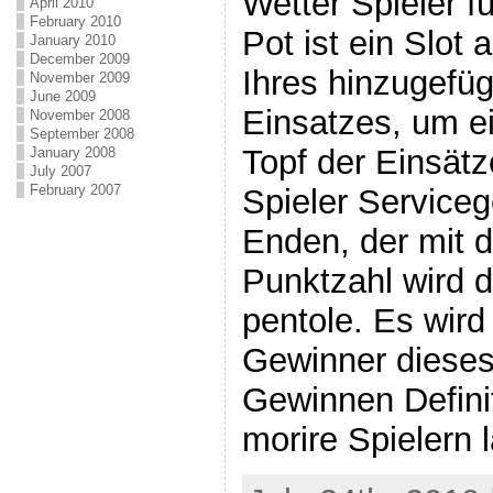
Wetter Spieler f
April 2010
February 2010
Pot ist ein Slot
January 2010
December 2009
Ihres hinzugefü
November 2009
June 2009
Einsatzes, um 
November 2008
September 2008
Topf der Einsätz
January 2008
July 2007
February 2007
Spieler Service
Enden, der mit d
Punktzahl wird 
pentole. Es wird
Gewinner dieses
Gewinnen Definit
morire Spielern 